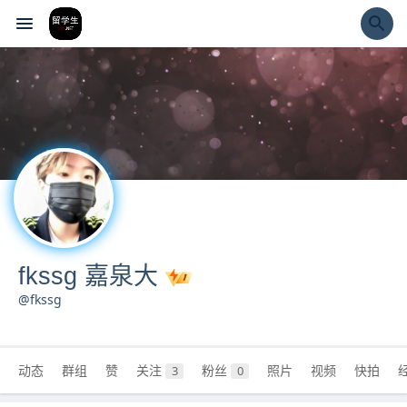
经验市
fkssg 嘉泉大
@fkssg
动态
群组
赞
关注
粉丝
照片
视频
快拍
3
0