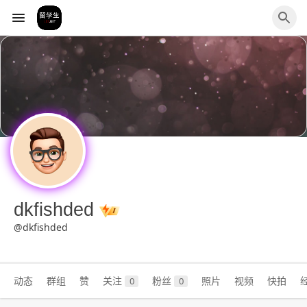
dkfishded
@dkfishded
动态
群组
赞
关注
粉丝
照片
视频
快拍
0
0