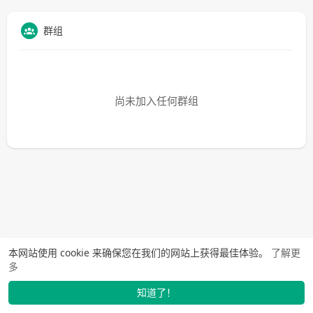
群组
尚未加入任何群组
本网站使用 cookie 来确保您在我们的网站上获得最佳体验。
了解更
多
知道了！
找学长
动态
市场
我的
发布