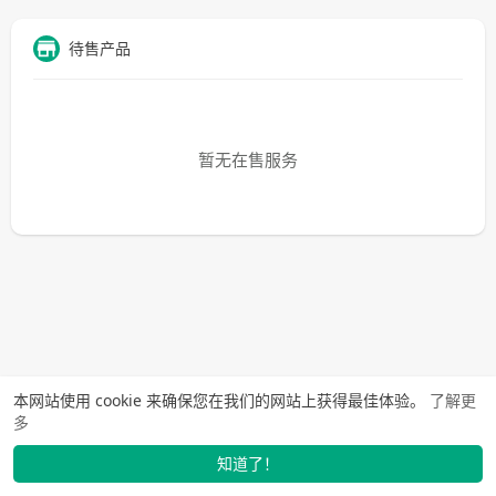
待售产品
暂无在售服务
本网站使用 cookie 来确保您在我们的网站上获得最佳体验。
了解更
多
知道了！
动态
找学长
市场
我的
发布