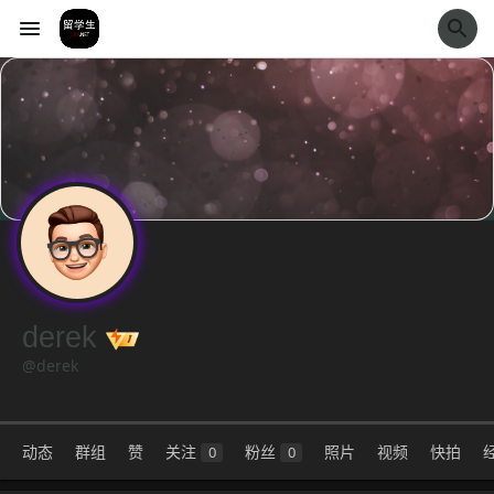
经验市
derek
@derek
动态
群组
赞
关注
粉丝
照片
视频
快拍
0
0