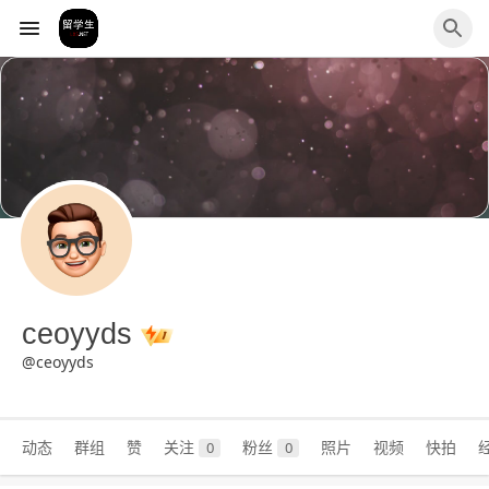
ceoyyds
@ceoyyds
动态
群组
赞
关注
粉丝
照片
视频
快拍
0
0