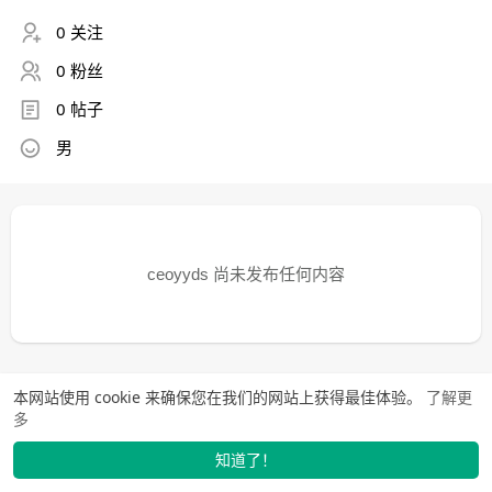
0 关注
0 粉丝
0 帖子
男
ceoyyds 尚未发布任何内容
本网站使用 cookie 来确保您在我们的网站上获得最佳体验。
了解更
多
知道了！
动态
找学长
市场
我的
发布