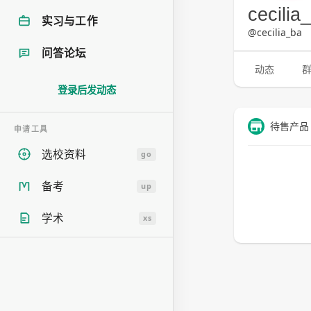
cecilia
实习与工作
@cecilia_ba
问答论坛
动态
登录后发动态
待售产品
申请工具
选校资料
go
备考
up
学术
xs