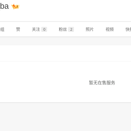
_ba
群组
赞
关注
粉丝
照片
视频
快
0
2
暂无在售服务