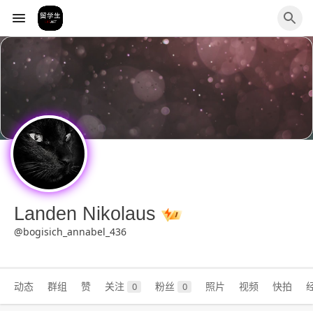
Landen Nikolaus
@bogisich_annabel_436
动态
群组
赞
关注
粉丝
照片
视频
快拍
0
0