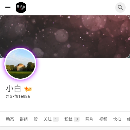
小白
@b7f91e98a
动态
群组
赞
关注
粉丝
照片
视频
快拍
1
0