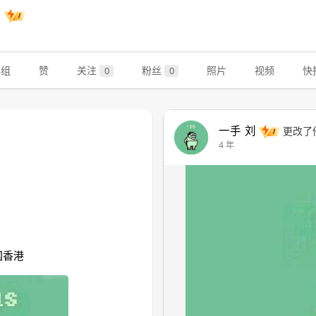
刘
群组
赞
关注
粉丝
照片
视频
快
0
0
一手 刘
更改了
4 年
国香港