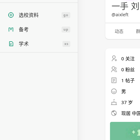
一手 
@aixleft
选校资料
go
备考
up
动态
学术
xs
0 关注
0 粉丝
1 帖子
男
37 岁
现居 中