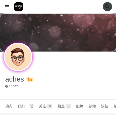
经验市
aches
@aches
动态
群组
赞
关注
粉丝
照片
视频
快拍
0
0