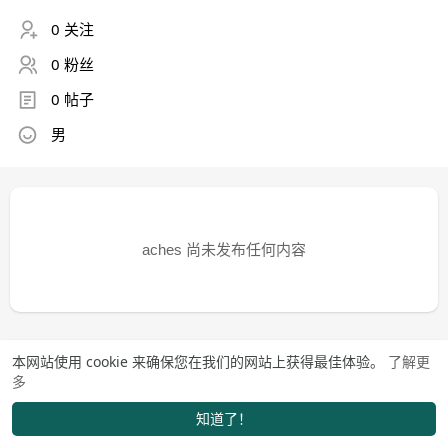
0 关注
0 粉丝
0 帖子
男
aches 尚未发布任何内容
本网站使用 cookie 来确保您在我们的网站上获得最佳体验。
了解更
多
知道了！
找学长
动态
市场
我的
发布