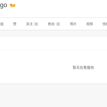
ngo
群组
赞
关注
粉丝
照片
视频
快
0
0
暂无在售服务