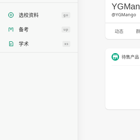
YGMa
@YGMango
选校资料
go
备考
up
动态
学术
xs
待售产品