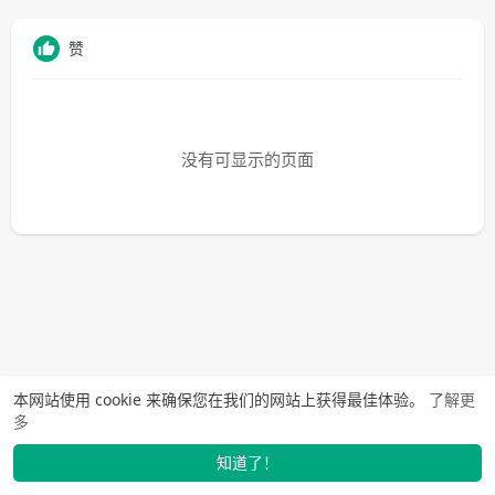
赞
没有可显示的页面
本网站使用 cookie 来确保您在我们的网站上获得最佳体验。
了解更
多
知道了！
找学长
动态
市场
我的
发布