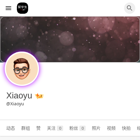
Xiaoyu
@Xiaoyu
动态
群组
赞
关注
粉丝
照片
视频
快拍
0
0