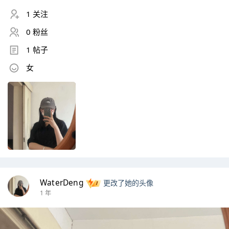
1 关注
0 粉丝
1 帖子
女
WaterDeng
更改了她的头像
1 年