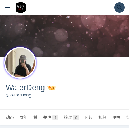
经验市
WaterDeng
@WaterDeng
动态
群组
赞
关注
粉丝
照片
视频
快拍
1
0