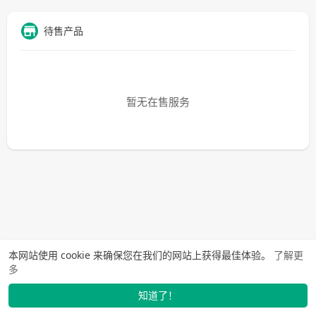
待售产品
暂无在售服务
本网站使用 cookie 来确保您在我们的网站上获得最佳体验。
了解更
多
知道了！
找学长
动态
市场
我的
发布