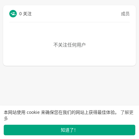
0 关注
成员
不关注任何用户
本网站使用 cookie 来确保您在我们的网站上获得最佳体验。
了解更
多
知道了！
找学长
动态
市场
我的
发布