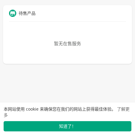
待售产品
暂无在售服务
本网站使用 cookie 来确保您在我们的网站上获得最佳体验。
了解更
多
知道了！
动态
找学长
市场
我的
发布