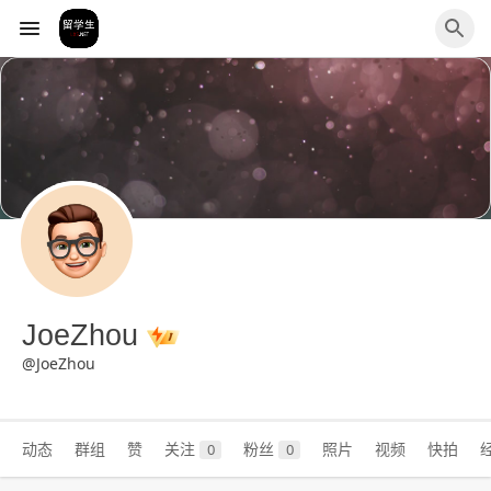
JoeZhou
@JoeZhou
动态
群组
赞
关注
粉丝
照片
视频
快拍
0
0