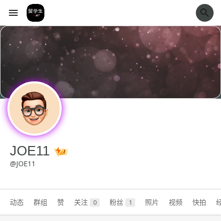
经验市
JOE11
@JOE11
动态
群组
赞
关注
粉丝
照片
视频
快拍
0
1