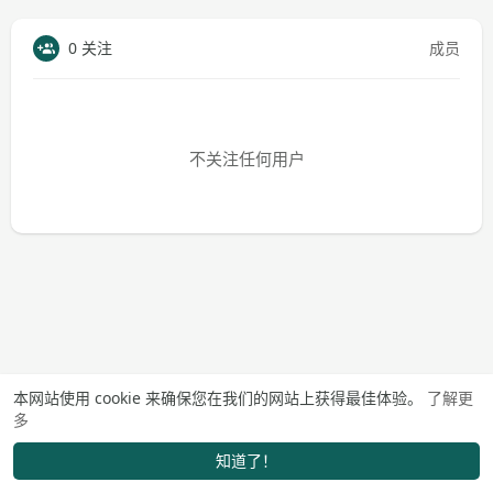
0 关注
成员
不关注任何用户
本网站使用 cookie 来确保您在我们的网站上获得最佳体验。
了解更
多
知道了！
找学长
动态
市场
我的
发布