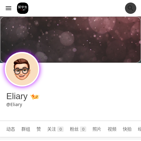
经验市
Eliary
@Eliary
动态
群组
赞
关注
粉丝
照片
视频
快拍
0
0