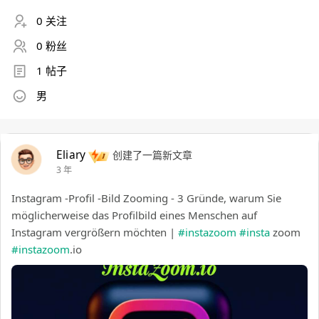
0 关注
0 粉丝
1 帖子
男
Eliary
创建了一篇新文章
3 年
Instagram -Profil -Bild Zooming - 3 Gründe, warum Sie
möglicherweise das Profilbild eines Menschen auf
Instagram vergrößern möchten |
#instazoom
#insta
zoom
#instazoom
.io