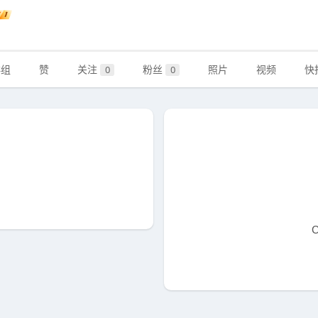
群组
赞
关注
粉丝
照片
视频
快
0
0