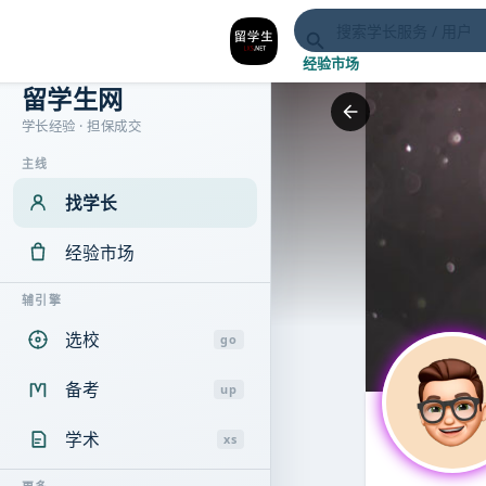
经验市场
留学生网
学长经验 · 担保成交
主线
找学长
经验市场
辅引擎
选校
go
备考
up
学术
xs