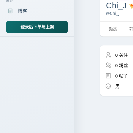
更多
Chi_J
博客
@Chi_J
登录后下单与上架
动态
0 关注
0 粉丝
0 帖子
男