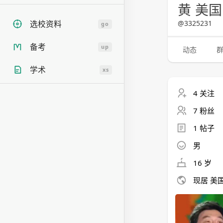
黄 美
@3325231
选校资料
go
备考
up
动态
学术
xs
4 关注
7 粉丝
1 帖子
男
16 岁
现居 美