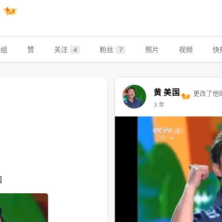
国
群组
赞
关注
粉丝
照片
视频
快
4
7
黄 美国
更改了他
3 年
国