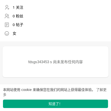
1 关注
0 粉丝
0 帖子
女
fdsgs343453 s 尚未发布任何内容
本网站使用 cookie 来确保您在我们的网站上获得最佳体验。
了解更
多
知道了！
找学长
动态
市场
我的
发布