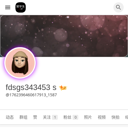
fdsgs343453 s
@1762396460617913_1587
动态
群组
赞
关注
粉丝
照片
视频
快拍
1
0