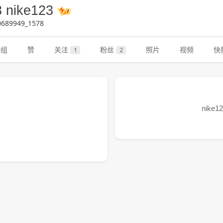
3 nike123
689949_1578
群组
赞
关注
粉丝
照片
视频
快
1
2
nike