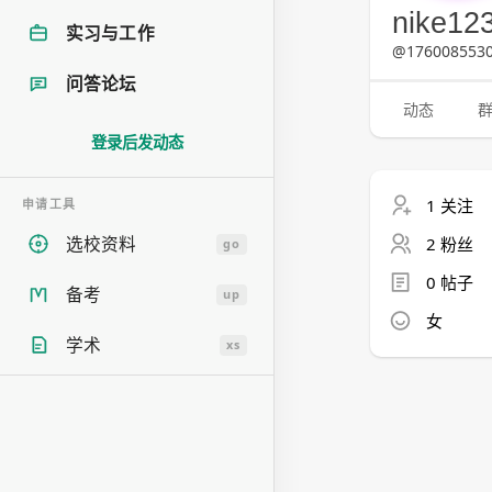
nike12
实习与工作
@1760085530
问答论坛
动态
登录后发动态
1 关注
申请工具
选校资料
2 粉丝
go
0 帖子
备考
up
女
学术
xs