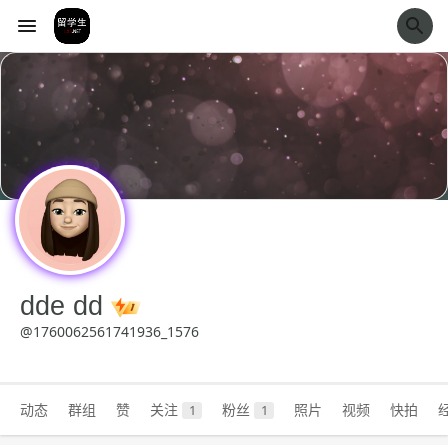
经验市
dde dd
@1760062561741936_1576
动态
群组
赞
关注
粉丝
照片
视频
快拍
1
1