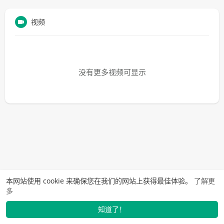
视频
没有更多视频可显示
本网站使用 cookie 来确保您在我们的网站上获得最佳体验。
了解更
多
知道了！
找学长
动态
市场
我的
发布