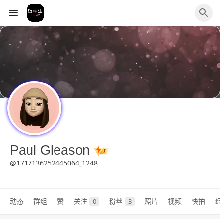
Paul Gleason
@1717136252445064_1248
动态
群组
赞
关注
粉丝
照片
视频
快拍
0
3