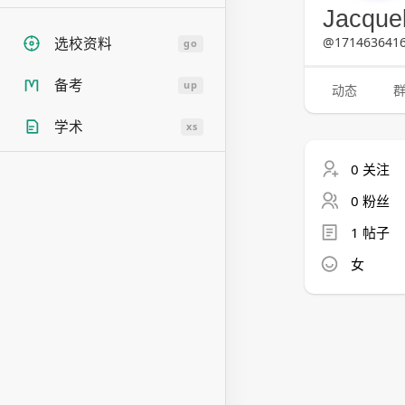
Jacque
@1714636416
选校资料
go
备考
up
动态
学术
xs
0 关注
0 粉丝
1 帖子
女