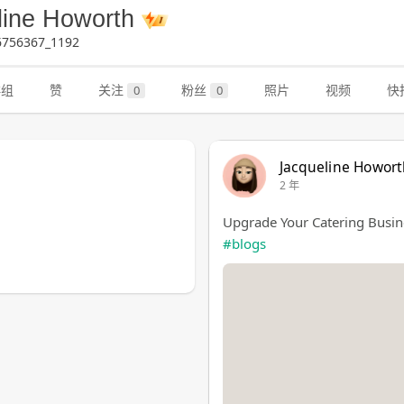
line Howorth
756367_1192
群组
赞
关注
粉丝
照片
视频
快
0
0
Jacqueline Howor
2 年
Upgrade Your Catering Busine
#blogs