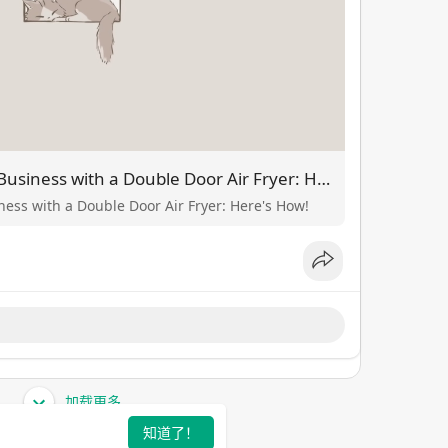
Upgrade Your Catering Business with a Double Door Air Fryer: Here's How!
ess with a Double Door Air Fryer: Here's How!
加载更多
知道了！