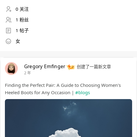
0 关注
1 粉丝
1 帖子
女
Gregory Emfinger
创建了一篇新文章
2 年
Finding the Perfect Pair: A Guide to Choosing Women's
Heeled Boots for Any Occasion |
#blogs