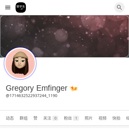
Gregory Emfinger
@1714632522937244_1190
动态
群组
赞
关注
粉丝
照片
视频
快拍
0
1