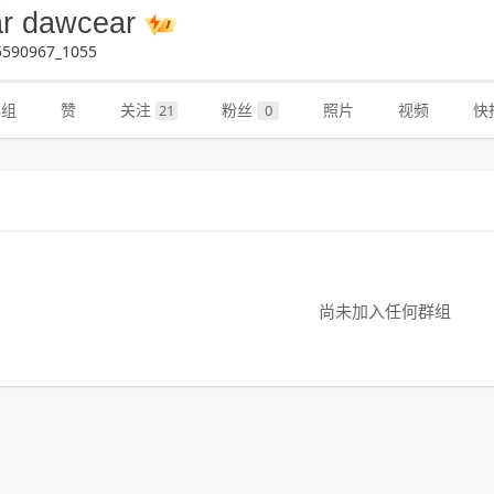
r dawcear
590967_1055
群组
赞
关注
粉丝
照片
视频
快
21
0
尚未加入任何群组