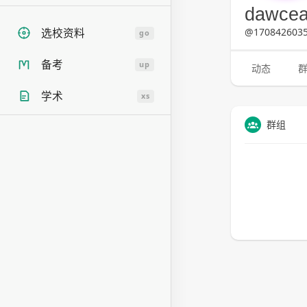
dawcea
@1708426035
选校资料
go
备考
up
动态
学术
xs
群组