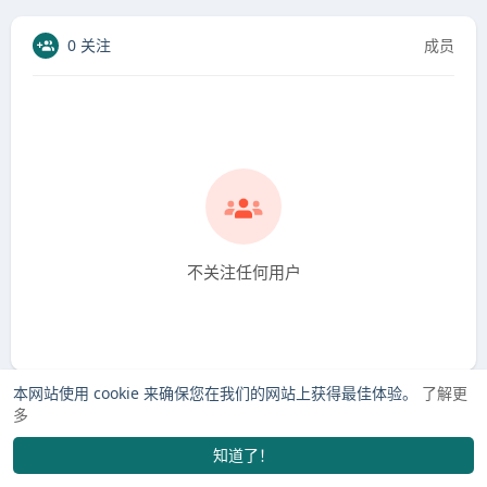
0 关注
成员
不关注任何用户
本网站使用 cookie 来确保您在我们的网站上获得最佳体验。
了解更
多
知道了！
找学长
市场
订单
我的
发布