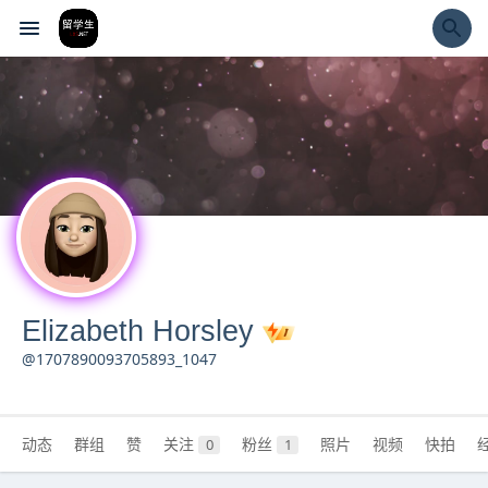
经验市
Elizabeth Horsley
@1707890093705893_1047
动态
群组
赞
关注
粉丝
照片
视频
快拍
0
1