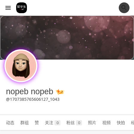
经验市
nopeb nopeb
@1707385765606127_1043
动态
群组
赞
关注
粉丝
照片
视频
快拍
0
0