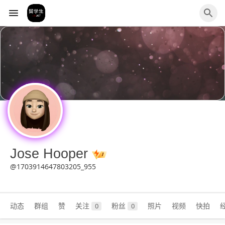
Jose Hooper
@1703914647803205_955
动态
群组
赞
关注
粉丝
照片
视频
快拍
0
0