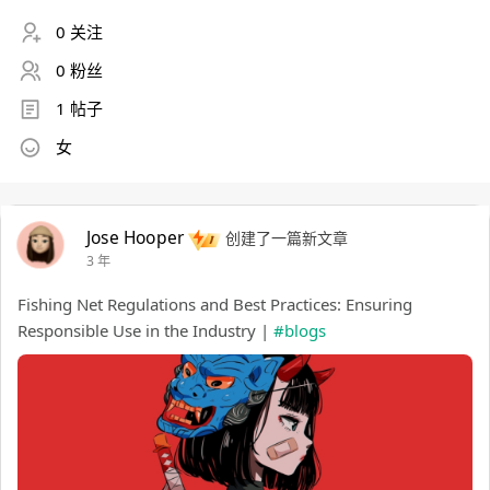
0 关注
0 粉丝
1 帖子
女
Jose Hooper
创建了一篇新文章
3 年
Fishing Net Regulations and Best Practices: Ensuring
Responsible Use in the Industry |
#blogs