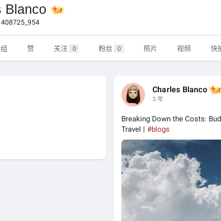
s Blanco
408725_954
群组
赞
关注
粉丝
照片
视频
快
0
0
Charles Blanco
3 年
Breaking Down the Costs: Budg
Travel |
#blogs