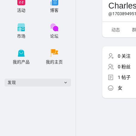
Charle
活动
博客
@1703894951
动态
市场
论坛
0 关注
我的产品
我的主页
0 粉丝
1 帖子
发现
女