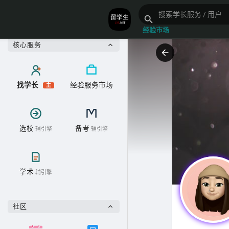
经验市场
核心服务
找学长
经验服务市场
主
选校
备考
辅引擎
辅引擎
学术
辅引擎
社区