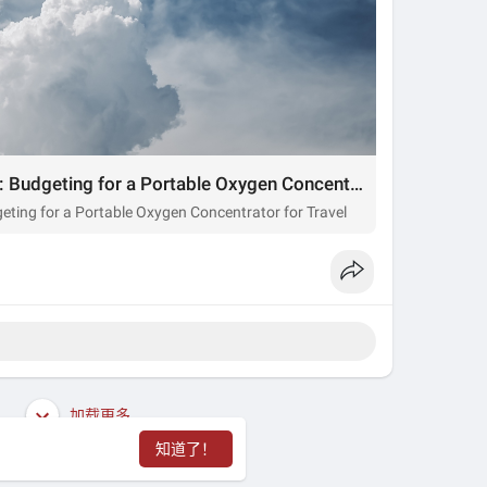
Breaking Down the Costs: Budgeting for a Portable Oxygen Concentrator for Travel
ting for a Portable Oxygen Concentrator for Travel
加载更多
知道了！