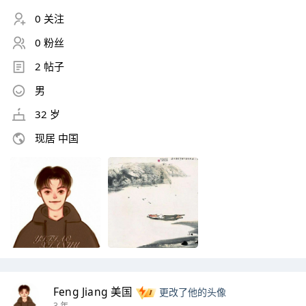
0 关注
0 粉丝
2 帖子
男
32 岁
现居 中国
Feng Jiang 美国
更改了他的头像
3 年