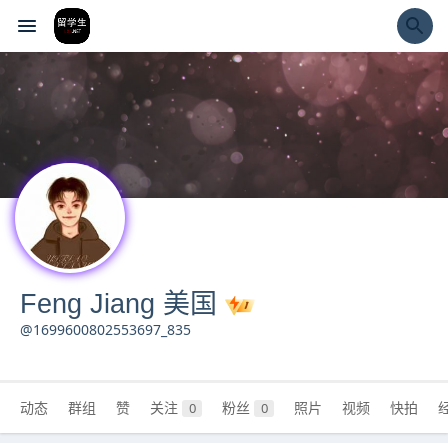
经验市
Feng Jiang 美国
@1699600802553697_835
动态
群组
赞
关注
粉丝
照片
视频
快拍
0
0