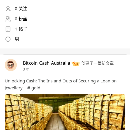
0 关注
0 粉丝
1 帖子
男
Bitcoin Cash Australia
创建了一篇新文章
3 年
Unlocking Cash: The Ins and Outs of Securing a Loan on
Jewellery | # gold