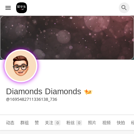
Diamonds Diamonds
@1695482711336138_736
动态
群组
赞
关注
粉丝
照片
视频
快拍
0
0