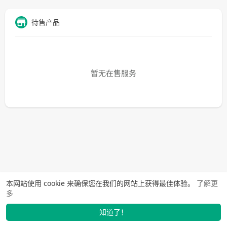
待售产品
暂无在售服务
本网站使用 cookie 来确保您在我们的网站上获得最佳体验。
了解更
多
知道了！
找学长
动态
市场
我的
发布