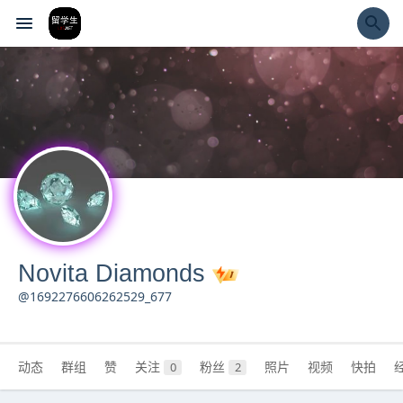
经验市
Novita Diamonds
@1692276606262529_677
动态
群组
赞
关注
粉丝
照片
视频
快拍
0
2