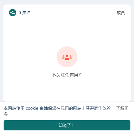
0 关注
成员
不关注任何用户
本网站使用 cookie 来确保您在我们的网站上获得最佳体验。
了解更
多
知道了！
找学长
市场
订单
我的
发布