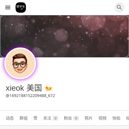
xieok 美国
@1692188152209488_672
动态
群组
赞
关注
粉丝
照片
视频
快拍
0
0