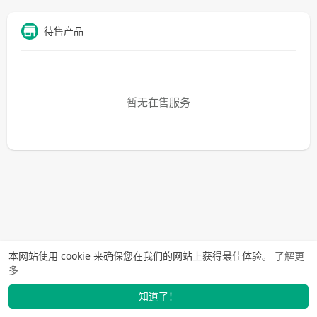
待售产品
暂无在售服务
本网站使用 cookie 来确保您在我们的网站上获得最佳体验。
了解更
多
知道了！
找学长
动态
市场
我的
发布