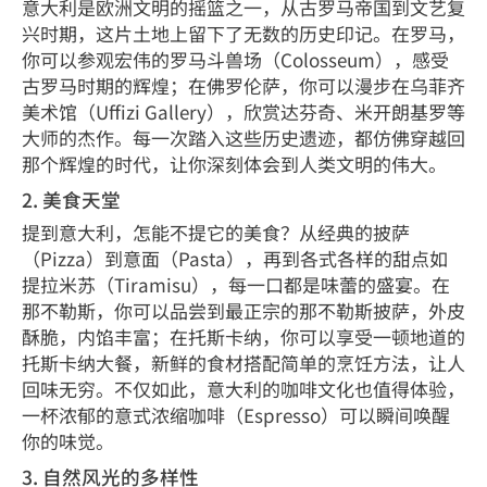
意大利是欧洲文明的摇篮之一，从古罗马帝国到文艺复
兴时期，这片土地上留下了无数的历史印记。在罗马，
你可以参观宏伟的罗马斗兽场（Colosseum），感受
古罗马时期的辉煌；在佛罗伦萨，你可以漫步在乌菲齐
美术馆（Uffizi Gallery），欣赏达芬奇、米开朗基罗等
大师的杰作。每一次踏入这些历史遗迹，都仿佛穿越回
那个辉煌的时代，让你深刻体会到人类文明的伟大。
2. 美食天堂
提到意大利，怎能不提它的美食？从经典的披萨
（Pizza）到意面（Pasta），再到各式各样的甜点如
提拉米苏（Tiramisu），每一口都是味蕾的盛宴。在
那不勒斯，你可以品尝到最正宗的那不勒斯披萨，外皮
酥脆，内馅丰富；在托斯卡纳，你可以享受一顿地道的
托斯卡纳大餐，新鲜的食材搭配简单的烹饪方法，让人
回味无穷。不仅如此，意大利的咖啡文化也值得体验，
一杯浓郁的意式浓缩咖啡（Espresso）可以瞬间唤醒
你的味觉。
3. 自然风光的多样性