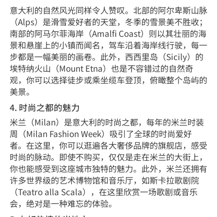
意大利的自然风光同样令人赞叹。北部的阿尔卑斯山脉
（Alps）是滑雪爱好者的天堂，冬季的雪景美不胜收；
南部的阿马尔菲海岸（Amalfi Coast）则以其壮丽的海
景和悬崖上的小镇而闻名，驾车沿着海岸线行驶，每一
步都是一幅美丽的画卷。此外，西西里岛（Sicily）的
埃特纳火山（Mount Etna）也是不容错过的自然奇
观，你可以选择徒步或乘坐缆车登顶，俯瞰整个岛屿的
美景。
4. 时尚之都的魅力
米兰（Milan）是意大利的时尚之都，每年的米兰时装
周（Milan Fashion Week）吸引了全球的时尚爱好
者。在这里，你可以逛遍各大奢侈品牌的旗舰店，感受
时尚的脉动。即使不购买，仅仅是走在米兰的大街上，
你也能感受到这座城市独特的魅力。此外，米兰还拥有
许多世界级的艺术博物馆和音乐厅，如斯卡拉歌剧院
（Teatro alla Scala），在这里欣赏一场歌剧或音乐
会，绝对是一种难忘的体验。