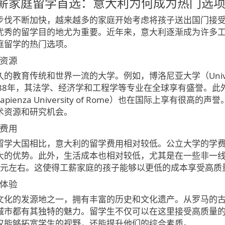
年工薪家庭留学首选：意大利为何成为热门选
步伐不断加快，越来越多的家庭开始考虑将孩子送出国门接
优秀的留学目的地尤为重要。近年来，意大利逐渐成为许多工
庭留学的热门选项。
育资源
的教育传统和世界一流的大学。例如，博洛尼亚大学（Universi
8年，其法学、经济学和工程学等专业在全球享有盛誉。此外，米兰理工
pienza University of Rome）也在国际上享有
术资源和研究机会。
学费用
留学大国相比，意大利的留学费用相对较低。公立大学的学费一
大的优势。此外，生活成本也相对较低，尤其是在一些非一
00欧元左右。这使得工薪家庭的孩子能够以更低的成本享受高质
化体验
文化的发源地之一，拥有丰富的历史和文化遗产。从罗马的
城市都有其独特的魅力。留学生不仅可以在这里接受高质量
仅能够拓宽学生的视野，还能提升他们的综合素质。