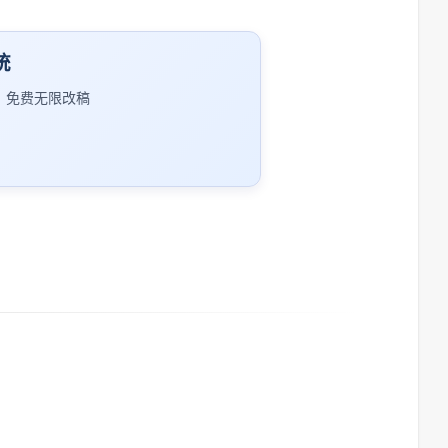
统
｜免费无限改稿