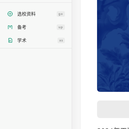
选校资料
go
备考
up
学术
xs