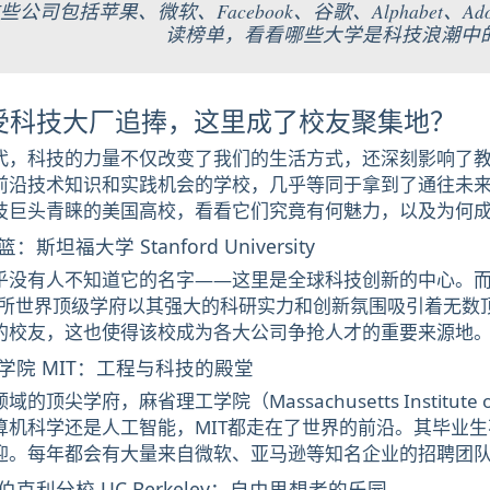
些公司包括苹果、微软、Facebook、谷歌、Alphabet
读榜单，看看哪些大学是科技浪潮中
受科技大厂追捧，这里成了校友聚集地？
代，科技的力量不仅改变了我们的生活方式，还深刻影响了
前沿技术知识和实践机会的学校，几乎等同于拿到了通往未来
技巨头青睐的美国高校，看看它们究竟有何魅力，以及为何
坦福大学 Stanford University
乎没有人不知道它的名字——这里是全球科技创新的中心。而
这所世界顶级学府以其强大的科研实力和创新氛围吸引着无数
的校友，这也使得该校成为各大公司争抢人才的重要来源地
学院 MIT：工程与科技的殿堂
顶尖学府，麻省理工学院（Massachusetts Institute 
算机科学还是人工智能，MIT都走在了世界的前沿。其毕业
迎。每年都会有大量来自微软、亚马逊等知名企业的招聘团队
克利分校 UC Berkeley：自由思想者的乐园