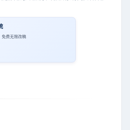
统
｜免费无限改稿