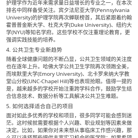
护理学作为近年来需求量日益增长的专业之一，在本次
排名中同样备受关注。宾夕法尼亚大学(Pennsylvania
University)的护理学院再次蝉联榜首，其后紧跟着约翰
霍普普金斯大学、杜克大学(Duke University)、纽约大
学(NYU)等知名学府。这些学校不仅注重理论教育，更
强调实践技能的培养。
4. 公共卫生专业新趋势
随着全球健康问题的不断凸显，公共卫生领域的关注度
也在逐年上升。哈佛大学公共卫生学院再次领跑全美，
而埃默里大学(Emory University)、北卡罗来纳大学教
堂山分校(UNC-Chapel Hill)等也表现抢眼。值得一提的
是，越来越多的学校开始注重跨学科合作，鼓励学生结
合信息技术、数据分析等工具解决公共卫生难题。
5. 如何选择适合自己的项目
面对如此多优秀的学校和项目，很多同学可能会感到迷
茫。这时候就需要根据个人兴趣、职业规划等因素来做
决定。比如，如果你对未来想从事临床工作感兴趣，那
么可以选择那些提供丰富实习机会的医学院；如果希望