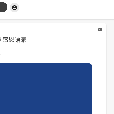
选感恩语录
览