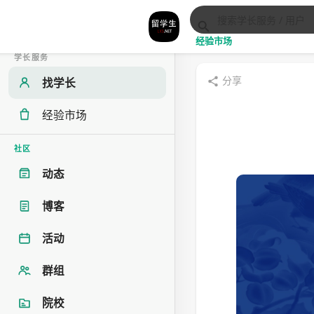
经验市场
学长服务
分享
找学长
经验市场
社区
动态
博客
活动
群组
院校