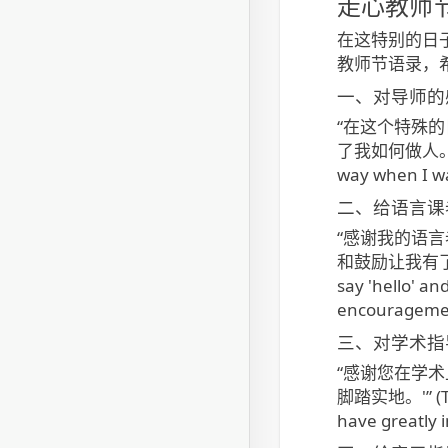
走心教师
在这特别的日
教师节语录，
一、对导师的
“在这个特殊的
了我如何做人。” (For
way when I wa
二、给语言课
“感谢我的语言老
和鼓励让我有了今天的成
say 'hello' a
encouragement
三、对学术指
“感谢您在学术
脚踏实地。'” (Tha
have greatly 