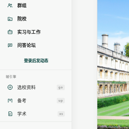
群组
同时，剑桥大
纯数学、应用
院校
了各类数学知
实习与工作
问答论坛
登录后发动态
辅引擎
选校资料
go
备考
up
学术
xs