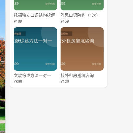
托福独立口语结构拆解
雅思口语陪练（1次）
¥189
¥159
文献综述方法一对一
校外租房避坑咨询
¥399
¥129