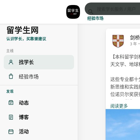
经验市场
留学生网
剑
认识学长，买靠谱建议
·
3 年
主线
【本科留学剑
找学长
天文学、地球
经验市场
这些专业都十
新思维和实践
发现
位诺贝尔奖获
方面，学生可
动态
阅读更多
此外，剑桥大
博客
有机化学、生
活动
需要掌握实验