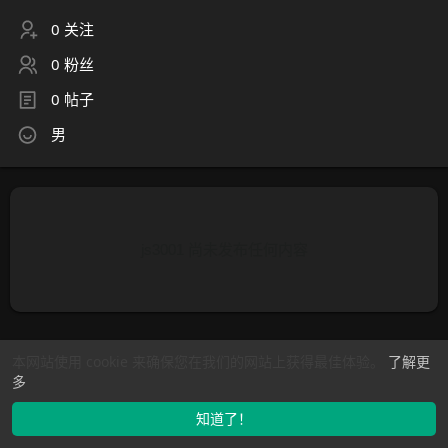
0 关注
0 粉丝
0 帖子
男
js3001 尚未发布任何内容
本网站使用 cookie 来确保您在我们的网站上获得最佳体验。
了解更
多
知道了！
找学长
动态
市场
我的
发布