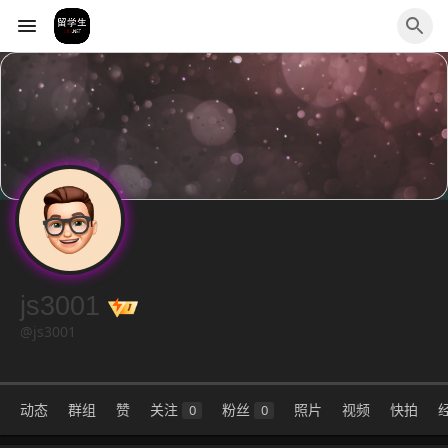
js3001
@js3001
动态
群组
赞
关注
粉丝
照片
视频
快拍
0
0