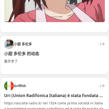
阅读更多
小甜 多伦多
3 年
小甜 多伦多 的动态
要开学了
阅读更多
Griffith
3 年
Uri (Union Radifonica Italiana) è stata fondata …
https://ascolta-radio.it/ nel 1924 come prima società in Italia 
a trasmettere programmi radiofonici ed è stata finanziata da 