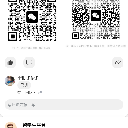
小甜 多伦多
已进
·
·
赞
回复
3 年
留学生平台