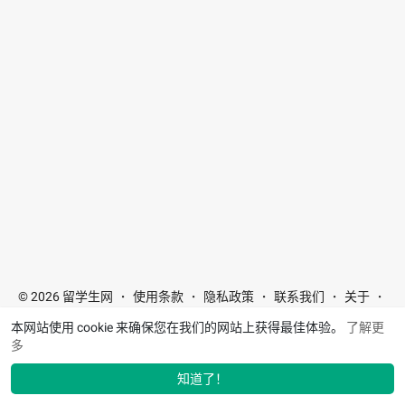
© 2026 留学生网
使用条款
隐私政策
联系我们
关于
·
·
·
·
·
目录
博客
问答论坛
实习与工作
院校
活动
经验市
·
·
·
·
·
·
本网站使用 cookie 来确保您在我们的网站上获得最佳体验。
了解更
场
·
多
豫ICP备2024073040号-1
语言
知道了！