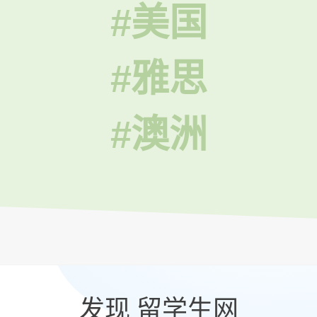
#美国
#雅思
#澳洲
发现 留学生网