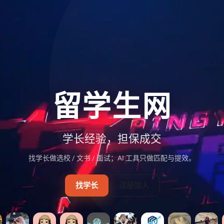
留学生网
学长经验，担保成交
找学长做选校 / 文书 / 面试；AI 工具只做匹配与提效。
找学长
注册加入