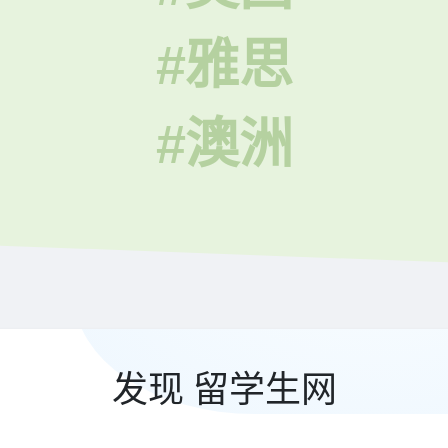
#雅思
#澳洲
发现 留学生网