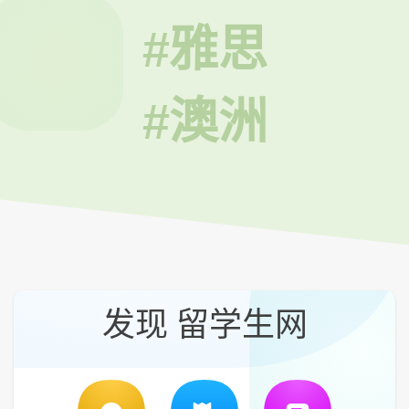
#雅思
#澳洲
发现 留学生网