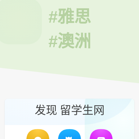
#雅思
#澳洲
发现 留学生网